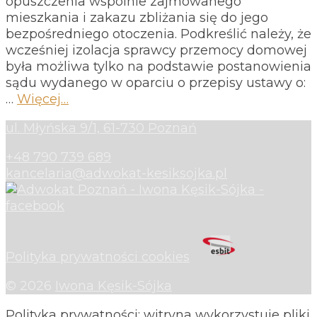
opuszczenia wspólnie zajmowanego
mieszkania i zakazu zbliżania się do jego
bezpośredniego otoczenia. Podkreślić należy, że
wcześniej izolacja sprawcy przemocy domowej
była możliwa tylko na podstawie postanowienia
sądu wydanego w oparciu o przepisy ustawy o:
…
Więcej…
ul. Młyńska 9/1, 61-730 Poznań
+48 790 739 689
kancelaria@adwokat-kesiksojka.pl
Polityka prywatności cookies
© 2026
Iwona Kęsik-Sójka
Polityka prywatności: witryna wykorzystuje pliki