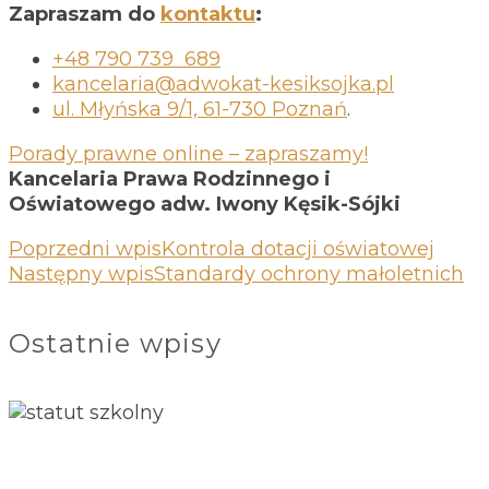
Zapraszam do
kontaktu
:
+48 790 739 689
kancelaria@adwokat-kesiksojka.pl
ul. Młyńska 9/1, 61-730 Poznań
.
Porady prawne online – zapraszamy!
Kancelaria Prawa Rodzinnego i
Oświatowego adw. Iwony Kęsik-Sójki
Poprzedni wpis
Kontrola dotacji oświatowej
Następny wpis
Standardy ochrony małoletnich
Ostatnie wpisy