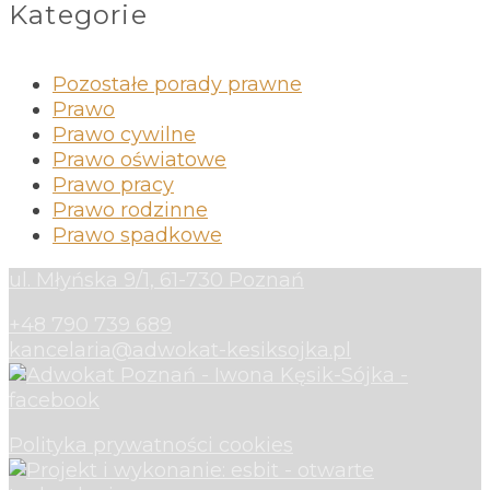
Kategorie
Pozostałe porady prawne
Prawo
Prawo cywilne
Prawo oświatowe
Prawo pracy
Prawo rodzinne
Prawo spadkowe
ul. Młyńska 9/1, 61-730 Poznań
+48 790 739 689
kancelaria@adwokat-kesiksojka.pl
Polityka prywatności cookies